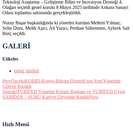
Teknoloji Araştırma – Geliştirme Bilim ve İnovasyon Derneği 4.
Olağan seçimli genel kurulu 8 Mayıs 2025 tarihinde Ankara Sanayi
Odası toplantısı salonunda gerçekleştirildi.
Nuray Başar başkanlığında ki yönetim kurulan Meltem Yılmaz,
Selin Duru, Melih Aşıcı, Ali Yazıcı, Perihan Sübenmen, Ayberk Sait
Burç seçildi.
GALERİ
Etikeler
tabid
,
tübifed
Prev
Önceki
KOBİD-Konya Bilişim Derneği’nin Yeni Yönetimi
Göreve Başladı
Sonraki
TÜBİFED Yönetim Kurulu Başkanı ve TÜBİFED Üyesi
SABİDER – SUBÜ Kariyer Zirvesine Katıldı
Next
Hızlı Menü