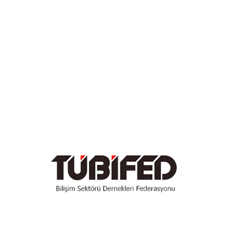
rü İş Adamları Derneği
(BİSİAD),
TOBB
Yazılım Meclisi,
Bu
nen “
İhracat Odaklı Bilişim, Yazılım Sektör Buluşmala
emi, artırılması için yapılması gerekenler ve verilen deste
ilişim sektörümüzün değerli meslek temsilcilerine ve biz
’a ve meslek mensubu dostlarımıza teşekkür ederim.”
GALERİ